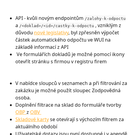
API - kvůli novým endpointům 
/zalohy-k-odpoctu
a 
 , vzniklým z 
/<doklad>/<id>/castky-k-odpoctu
důvodu 
nové legislativy
, byl zpřesněn výpočet 
částek automatického odpočtu ve WUI na 
základě informací z API
 Ve formulářích dokladů je možné pomocí ikony 
otevřít stránku s firmou v registru firem
V nabídce sloupců v seznamech a při filtrování za 
zakázku je možné použít sloupec Zodpovědná 
osoba.
Doplnění filtrace na sklad do formuláře tvorby 
OBP 
z 
OBV 
Skladové karty
 se otevírají s výchozím filtrem za 
aktuálního období
Uživatelské dotazy jsou nyní dostupné i v agendě 