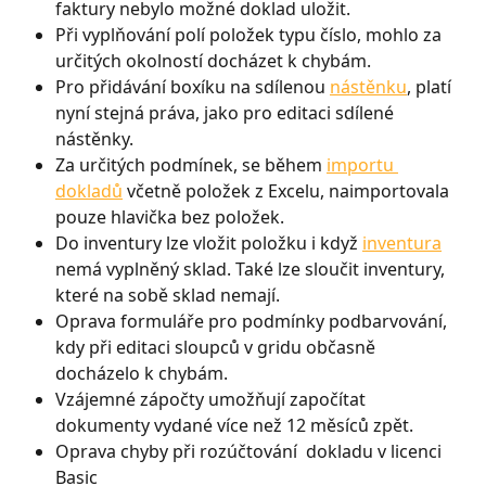
faktury nebylo možné doklad uložit.
Při vyplňování polí položek typu číslo, mohlo za 
určitých okolností docházet k chybám.
Pro přidávání boxíku na sdílenou 
nástěnku
, platí 
nyní stejná práva, jako pro editaci sdílené 
nástěnky.
Za určitých podmínek, se během 
importu 
dokladů
 včetně položek z Excelu, naimportovala 
pouze hlavička bez položek.
Do inventury lze vložit položku i když 
inventura
nemá vyplněný sklad. Také lze sloučit inventury, 
které na sobě sklad nemají.
Oprava formuláře pro podmínky podbarvování, 
kdy při editaci sloupců v gridu občasně 
docházelo k chybám.
Vzájemné zápočty umožňují započítat 
dokumenty vydané více než 12 měsíců zpět.
Oprava chyby při rozúčtování  dokladu v licenci 
Basic