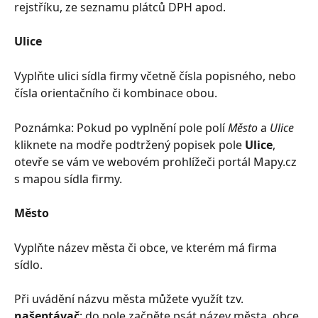
rejstříku, ze seznamu plátců DPH apod.
Ulice
Vyplňte ulici sídla firmy včetně čísla popisného, nebo 
čísla orientačního či kombinace obou.
Poznámka: Pokud po vyplnění pole polí 
Město
 a 
Ulice
kliknete na modře podtržený popisek pole 
Ulice
, 
otevře se vám ve webovém prohlížeči portál Mapy.cz 
s mapou sídla firmy.
Město
Vyplňte název města či obce, ve kterém má firma 
sídlo.
Při uvádění názvu města můžete využít tzv. 
našeptávač
: do pole začněte psát název města, obce 