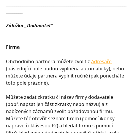
__________________________________________________________
________
Záložka „Dodavatel“
Firma
Obchodního partnera můžete zvolit z 
Adresáře
(následující pole budou vyplněna automaticky), nebo 
můžete údaje partnera vyplnit ručně (pak ponecháte 
toto pole prázdné).
Můžete zadat zkratku či název firmy dodavatele 
(popř. napsat jen část zkratky nebo názvu) a z 
nabízených záznamů zvolit požadovanou firmu. 
Můžete též otevřít seznam firem (pomocí ikonky 
napravo či klávesou F2) a hledat firmu s pomocí 
filtrů, hledaného dodavatele upravit či přidat zcela 