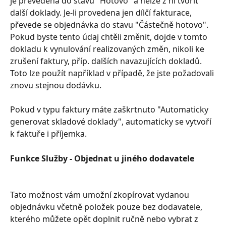
je převedena do stavu "Hotovo" a nelze z ní tvořit 
další doklady. Je-li provedena jen dílčí fakturace, 
převede se objednávka do stavu "Částečně hotovo". 
Pokud byste tento údaj chtěli změnit, dojde v tomto 
dokladu k vynulování realizovaných změn, nikoli ke 
zrušení faktury, příp. dalších navazujících dokladů. 
Toto lze použít například v případě, že jste požadovali 
znovu stejnou dodávku.
Pokud v typu faktury máte zaškrtnuto "Automaticky 
generovat skladové doklady", automaticky se vytvoří 
k faktuře i příjemka.
Funkce Služby - Objednat u jiného dodavatele
Tato možnost vám umožní zkopírovat vydanou 
objednávku včetně položek pouze bez dodavatele, 
kterého můžete opět doplnit ručně nebo vybrat z 