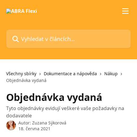
Přeskočit na hlavní obsah
Vyhledat v článcích…
Všechny sbírky
Dokumentace a nápověda
Nákup
Objednávka vydaná
Objednávka vydaná
Tyto objednávky evidují veškeré vaše požadavky na
dodavatele
Autor:
Zuzana Sýkorová
18. června 2021