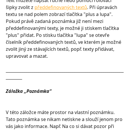
Text můžete napsat ručně nebo pomocí rolovací 
šipky zvolit z 
předdefinovaných textů
. Při úpravách 
textu se nad polem zobrazí tlačítka "plus a lupa". 
Pokud právě zadaná poznámka již není mezi 
předdefinovanými texty, je možné ji stiskem tlačítka 
"plus" přidat. Po stisku tlačítka "lupa" se otevře 
číselník předdefinovaných textů, ve kterém je možné 
zvolit jiný ze stávajících textů, popř. texty přidávat, 
upravovat a mazat.
__________________________________________________________
________
Záložka „Poznámka“
V této záložce máte prostor na vlastní poznámku. 
Tato poznámka se nikam netiskne a slouží jenom pro 
vás jako informace. Např. Na co si dávat pozor při 