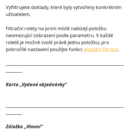
Vyfiltrujete doklady, které byly vytvořeny konkrétním 
uživatelem.
Filtrační rolety na první místě nabízejí položku 
neomezující zobrazení podle parametru. V každé 
roletě je možné zvolit právě jednu položku; pro 
pokročilé nastavení použijte funkci 
globální filtrace
.
__________________________________________________________
________
Karta „Vydané objednávky“
__________________________________________________________
________
Záložka „Hlavní“