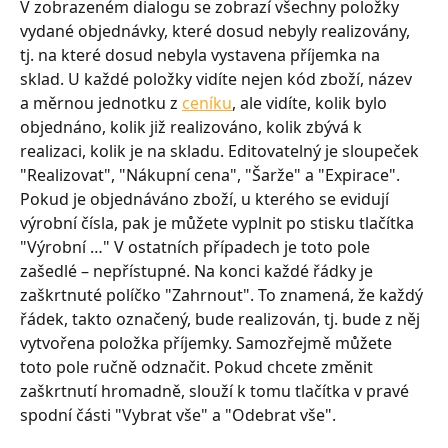
V zobrazeném dialogu se zobrazí všechny položky 
vydané objednávky, které dosud nebyly realizovány, 
tj. na které dosud nebyla vystavena příjemka na 
sklad. U každé položky vidíte nejen kód zboží, název 
a měrnou jednotku z 
ceníku
, ale vidíte, kolik bylo 
objednáno, kolik již realizováno, kolik zbývá k 
realizaci, kolik je na skladu. Editovatelný je sloupeček 
"Realizovat", "Nákupní cena", "Šarže" a "Expirace". 
Pokud je objednáváno zboží, u kterého se evidují 
výrobní čísla, pak je můžete vyplnit po stisku tlačítka 
"Výrobní …" V ostatních případech je toto pole 
zašedlé – nepřístupné. Na konci každé řádky je 
zaškrtnuté políčko "Zahrnout". To znamená, že každý 
řádek, takto označený, bude realizován, tj. bude z něj 
vytvořena položka příjemky. Samozřejmě můžete 
toto pole ručně odznačit. Pokud chcete změnit 
zaškrtnutí hromadně, slouží k tomu tlačítka v pravé 
spodní části "Vybrat vše" a "Odebrat vše".