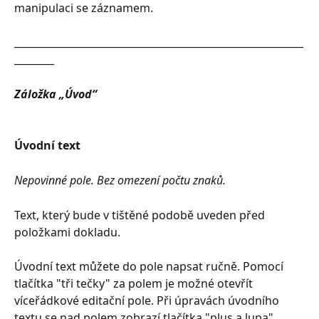
manipulaci se záznamem.
__________________________________________________________
________
Záložka „Úvod“
Úvodní text
Nepovinné pole. Bez omezení počtu znaků.
Text, který bude v tištěné podobě uveden před 
položkami dokladu.
Úvodní text můžete do pole napsat ručně. Pomocí 
tlačítka "tři tečky" za polem je možné otevřít 
víceřádkové editační pole. Při úpravách úvodního 
textu se nad polem zobrazí tlačítka "plus a lupa". 