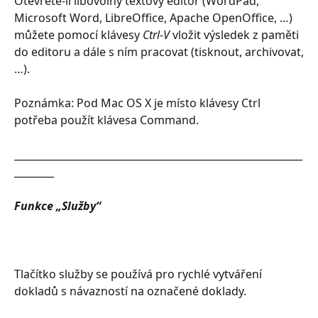
Otevřete-li libovolný textový editor (WordPad, 
Microsoft Word, LibreOffice, Apache OpenOffice, …) 
můžete pomocí klávesy 
Ctrl-V
 vložit výsledek z paměti 
do editoru a dále s ním pracovat (tisknout, archivovat,
…).
Poznámka: Pod Mac OS X je místo klávesy Ctrl 
potřeba použít klávesa Command.
__________________________________________________________
________
Funkce „Služby“
Tlačítko služby se používá pro rychlé vytváření 
dokladů s návazností na označené doklady.