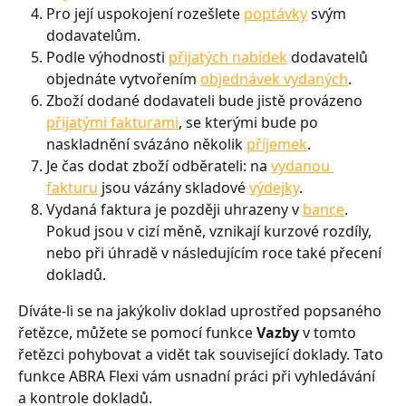
Pro její uspokojení rozešlete 
poptávky
 svým 
dodavatelům.
Podle výhodnosti 
přijatých nabídek
 dodavatelů 
objednáte vytvořením 
objednávek vydaných
.
Zboží dodané dodavateli bude jistě provázeno 
přijatými fakturami
, se kterými bude po 
naskladnění svázáno několik 
příjemek
.
Je čas dodat zboží odběrateli: na 
vydanou 
fakturu
 jsou vázány skladové 
výdejky
.
Vydaná faktura je později uhrazeny v 
bance
. 
Pokud jsou v cizí měně, vznikají kurzové rozdíly, 
nebo při úhradě v následujícím roce také přecení 
dokladů.
Díváte-li se na jakýkoliv doklad uprostřed popsaného 
řetězce, můžete se pomocí funkce 
Vazby
 v tomto 
řetězci pohybovat a vidět tak související doklady. Tato 
funkce ABRA Flexi vám usnadní práci při vyhledávání 
a kontrole dokladů.