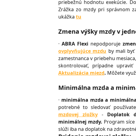
priebežnú hodnotu exekúcie. Do 
Zrážka zo mzdy pri správnom zad
ukážka
tu
Zmena výšky mzdy v jedn
·
ABRA Flexi
nepodporuje
zmen
ovplyvňujúce mzdu
by mali byť
zamestnanca v priebehu mesiaca, 
skontrolovať, prípadne uprav
Aktualizácia miezd
.
Môžete využ
Minimálna mzda a minim
·
minimálna mzda a minimáln
potrebné to sledovať používate
mzdovej zložky
-
Doplatok 
minimálnej mzdy.
Program síce 
slúži iba na doplatok na zdravotné