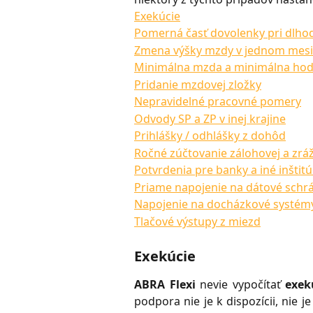
Exekúcie
Pomerná časť dovolenky pri dlhod
Zmena výšky mzdy v jednom mesi
Minimálna mzda a minimálna ho
Pridanie mzdovej zložky
Nepravidelné pracovné pomery
Odvody SP a ZP v inej krajine
Prihlášky / odhlášky z dohôd
Ročné zúčtovanie zálohovej a zrá
Potvrdenia pre banky a iné inštitú
Priame napojenie na dátové schr
Napojenie na docházkové systém
Tlačové výstupy z miezd
Exekúcie
ABRA Flexi
nevie vypočítať
exek
podpora nie je k dispozícii, nie