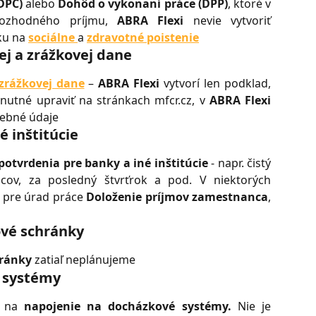
DPČ)
alebo
Dohôd o vykonaní práce (DPP)
, ktoré v
rozhodného príjmu,
ABRA Flexi
nevie vytvoriť
ku na
sociálne
a
zdravotné poistenie
ej a zrážkovej dane
 zrážkovej dane
–
ABRA Flexi
vytvorí len podklad,
 nutné upraviť na stránkach mfcr.cz, v
ABRA Flexi
rebné údaje
é inštitúcie
potvrdenia pre banky a iné inštitúcie
- napr. čistý
cov, za posledný štvrťrok a pod. V niektorých
p pre úrad práce
Doloženie príjmov zamestnanca
,
ové schránky
hránky
zatiaľ neplánujeme
 systémy
é na
napojenie na docházkové systémy.
Nie je