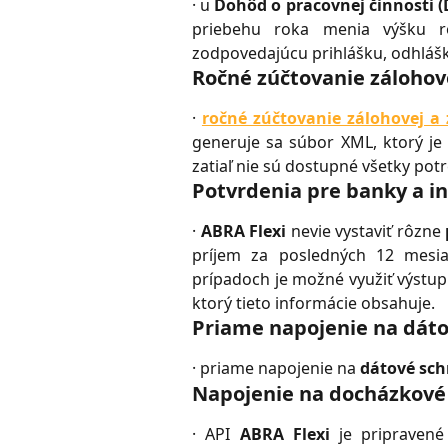
· u
Dohôd o pracovnej činnosti (
priebehu roka menia výšku 
zodpovedajúcu prihlášku, odhláš
Ročné zúčtovanie zálohov
·
ročné zúčtovanie zálohovej a
generuje sa súbor XML, ktorý je
zatiaľ nie sú dostupné všetky pot
Potvrdenia pre banky a in
·
ABRA Flexi
nevie vystaviť rôzne
príjem za posledných 12 mesia
prípadoch je možné využiť výstu
ktorý tieto informácie obsahuje.
Priame napojenie na dát
· priame napojenie na
dátové sc
Napojenie na docházkové
· API
ABRA Flexi
je pripraven