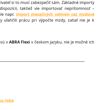
ívateľ si to musí zabezpečiť sám. Základné importy
dispozícii, taktiež vie importovať neprítomnosť –
le napr.
import mesačných odmien cez mzdové
 uľahčili prácu pri výpočte mzdy, zatiaľ nie je k
sú v
ABRA Flexi
v českom jazyku, nie je možné ich
__________________________________________________
hu roka