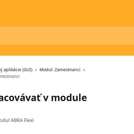
j aplikácie (GUI)
Modul: Zamestnanci
amestnanci
racovávať v module
dul ABRA Flexi