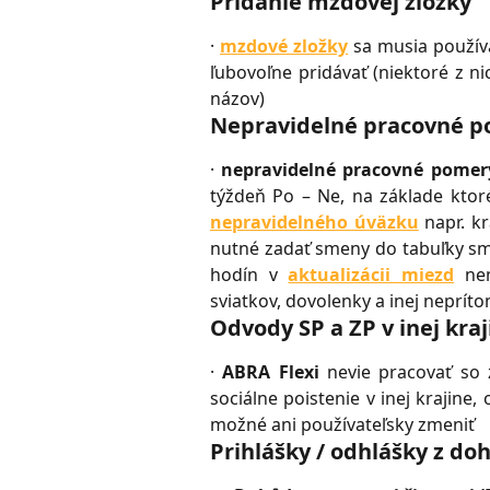
Pridanie mzdovej zložky
·
mzdové zložky
sa musia používa
ľubovoľne pridávať (niektoré z n
názov)
Nepravidelné pracovné 
·
nepravidelné pracovné pomer
týždeň Po – Ne, na základe ktor
nepravidelného úväzku
napr. kr
nutné zadať smeny do tabuľky smi
hodín v
aktualizácii miezd
nem
sviatkov, dovolenky a inej neprí
Odvody SP a ZP v inej kraj
·
ABRA Flexi
nevie pracovať so 
sociálne poistenie v inej krajine,
možné ani používateľsky zmeniť
Prihlášky / odhlášky z do