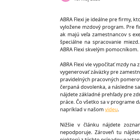
ABRA Flexi je ideálne pre firmy,
vyložene mzdový program. Pre fi
ak majú veľa zamestnancov s ex
špeciálne na spracovanie miezd.
ABRA Flexi skvelým pomocníkom.
ABRA Flexi vie vypočítať mzdy na z
vygenerovať záväzky pre zamestnan
pravidelných pracovných pomerov 
čerpaná dovolenka, a následne sa
nájdete základné prehľady pre zd
práce. Čo všetko sa v programe 
napríklad v našom 
videu
.
Nižšie v článku nájdete zozna
nepodporuje. Zároveň tu nájdet
niektorý z týchto prípadov nastan