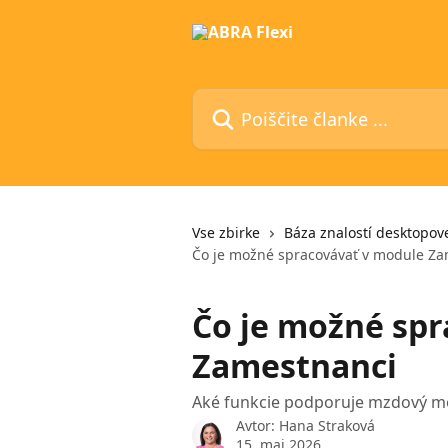
Preskoči na glavno vsebino
Poiščite članke ...
Vse zbirke
Báza znalostí desktopove
Čo je možné spracovávať v module Z
Čo je možné sp
Zamestnanci
Aké funkcie podporuje mzdový mo
Avtor:
Hana Straková
15. maj 2026