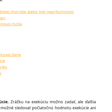
obej chorobe alebo inej neprítomnosti
aci
dinová mzda
žkovej dane
cie
ánky
y
úcie.
Zrážku na exekúciu možno zadať, ale ďalšia
 je možné sledovať počiatočnú hodnotu exekúcie ani