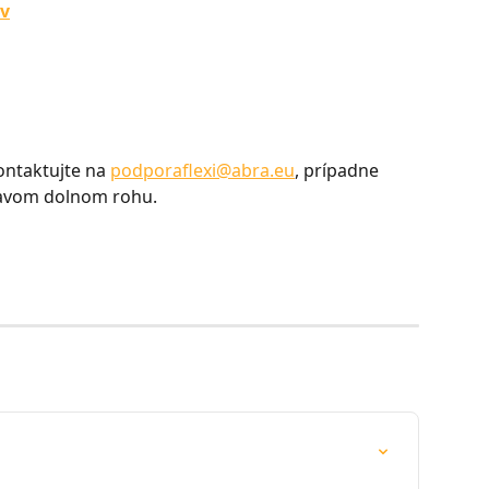
ov
ontaktujte na 
podporaflexi@abra.eu
, prípadne 
ravom dolnom rohu.