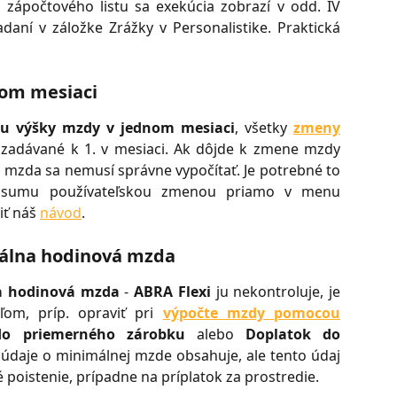
zápočtového listu sa exekúcia zobrazí v odd. IV
aní v záložke Zrážky v Personalistike. Praktická
om mesiaci
u výšky mzdy v jednom mesiaci
, všetky
zmeny
 zadávané k 1. v mesiaci. Ak dôjde k zmene mzdy
mzda sa nemusí správne vypočítať. Je potrebné to
iť sumu používateľskou zmenou priamo v menu
iť náš
návod
.
álna hodinová mzda
a hodinová mzda
-
ABRA Flexi
ju nekontroluje, je
ľom, príp. opraviť pri
výpočte mzdy pomocou
do priemerného zárobku
alebo
Doplatok do
údaje o minimálnej mzde obsahuje, ale tento údaj
 poistenie, prípadne na príplatok za prostredie.