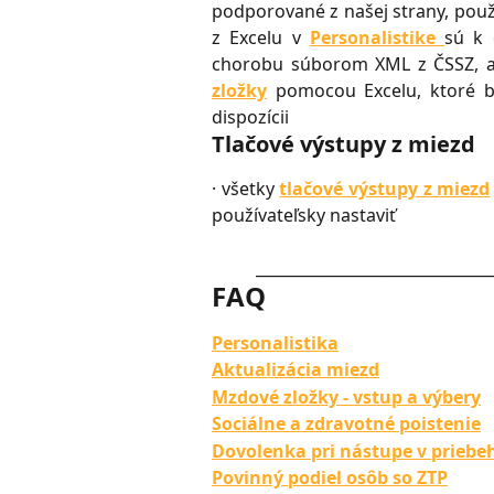
podporované z našej strany, použ
z Excelu v
Personalistike
sú k 
chorobu súborom XML z ČSSZ, a
zložky
pomocou Excelu, ktoré by
dispozícii
Tlačové výstupy z miezd
· všetky
tlačové výstupy z miezd
používateľsky nastaviť
______________________________
FAQ
Personalistika
Aktualizácia miezd
Mzdové zložky - vstup a výbery
Sociálne a zdravotné poistenie
Dovolenka pri nástupe v priebe
Povinný podiel osôb so ZTP