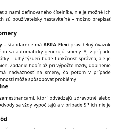
ť z nami definovaného číselníka, nie je možné ich
ich sú používateľsky nastaviteľné – možno prepísať
pomery
y
– štandardne má
ABRA Flexi
pravidelný úväzok
ého sa automaticky generujú smeny. Aj v prípade
átky – dlhý týždeň bude funkčnosť správna, ale je
en. Zadanie hodín až pri výpočte mzdy, doplnenie
á nadväznosť na smeny, čo potom v prípade
tomnosti môže spôsobovať problémy
ine
zamestnancami, ktorí odvádzajú zdravotné alebo
 odvody sa vždy vypočítajú a v prípade SP ich nie je
hôd