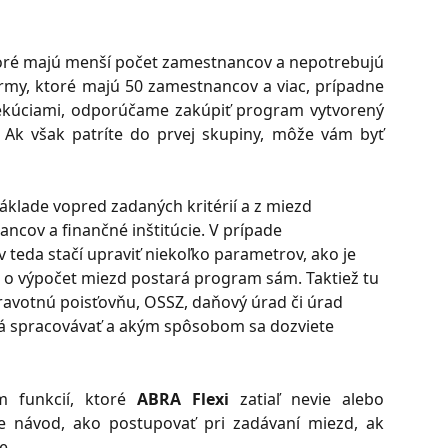
 ktoré majú menší počet zamestnancov a nepotrebujú
rmy, ktoré majú 50 zamestnancov a viac, prípadne
ekúciami, odporúčame zakúpiť program vytvorený
 Ak však patríte do prvej skupiny, môže vám byť
áklade vopred zadaných kritérií a z miezd 
cov a finančné inštitúcie. V prípade 
teda stačí upraviť niekoľko parametrov, ako je 
 o výpočet miezd postará program sám. Taktiež tu 
ravotnú poisťovňu, OSSZ, daňový úrad či úrad 
dá spracovávať a akým spôsobom sa dozviete 
m funkcií, ktoré
ABRA Flexi
zatiaľ nevie alebo
e návod, ako postupovať pri zadávaní miezd, ak
e.