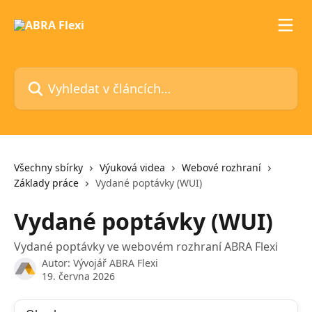
Přeskočit na hlavní obsah
Vyhledat v článcích…
Všechny sbírky
Výuková videa
Webové rozhraní
Základy práce
Vydané poptávky (WUI)
Vydané poptávky (WUI)
Vydané poptávky ve webovém rozhraní ABRA Flexi
Autor:
Vývojář ABRA Flexi
19. června 2026