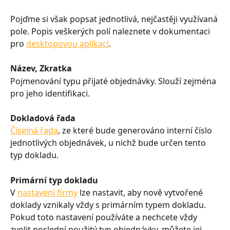
Pojďme si však popsat jednotlivá, nejčastěji využívaná 
pole. Popis veškerých polí naleznete v dokumentaci 
pro 
desktopovou aplikaci
.
Název, Zkratka
Pojmenování typu přijaté objednávky. Slouží zejména 
pro jeho identifikaci.
Dokladová řada
Číselná řada
, ze které bude generováno interní číslo 
jednotlivých objednávek, u nichž bude určen tento 
typ dokladu.
Primární typ dokladu
V 
nastavení firmy
 lze nastavit, aby nově vytvořené 
doklady vznikaly vždy s primárním typem dokladu. 
Pokud toto nastavení používáte a nechcete vždy 
zvolit poslední použitý typ objednávky, můžete jej 