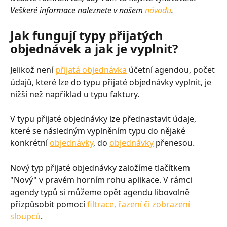
Veškeré informace naleznete v našem 
návodu
.
Jak fungují typy přijatých 
objednávek a jak je vyplnit?
Jelikož není 
přijatá objednávka
 účetní agendou, počet 
údajů, které lze do typu přijaté objednávky vyplnit, je 
nižší než například u typu faktury. 
V typu přijaté objednávky lze přednastavit údaje, 
které se následným vyplněním typu do nějaké 
konkrétní 
objednávky
, do 
objednávky
 přenesou.
Nový typ přijaté objednávky založíme tlačítkem 
"Nový" v pravém horním rohu aplikace. V rámci 
agendy typů si můžeme opět agendu libovolně 
přizpůsobit pomocí 
filtrace, řazení či zobrazení 
sloupců
.