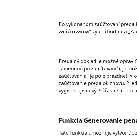
Po vykonanom zaúčtovaní predajky
zaúčtovania
" vyplní hodnota „Z
Predajný doklad je možné opraviť 
„Zmenené po zaúčtovaní"), je možné
zaúčtovania" je pole prázdne). V 
zaúčtovanie predajok znovu. Pred
vygeneruje nový. Súčasne o tom 
Funkcia Generovanie pena
Táto funkcia umožňuje vytvoriť p