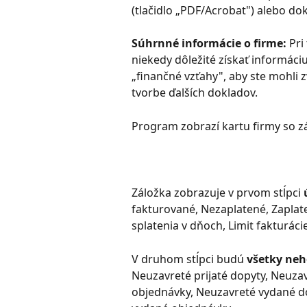
(tlačidlo „PDF/Acrobat") alebo dok
Súhrnné informácie o firme: 
Pri
niekedy dôležité získať informác
„finančné vzťahy", aby ste mohli 
tvorbe ďalších dokladov.
Program zobrazí kartu firmy so z
Záložka zobrazuje v prvom stĺpci 
fakturované, Nezaplatené, Zaplat
splatenia v dňoch, Limit fakturáci
V druhom stĺpci budú 
všetky neh
Neuzavreté prijaté dopyty, Neuza
objednávky, Neuzavreté vydané do