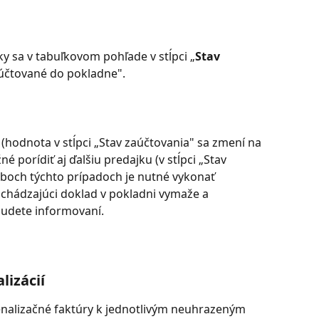
 sa v tabuľkovom pohľade v stĺpci „
Stav 
aúčtované do pokladne".
(hodnota v stĺpci „Stav zaúčtovania" sa zmení na 
 porídiť aj ďalšiu predajku (v stĺpci „Stav 
oboch týchto prípadoch je nutné vykonať 
chádzajúci doklad v pokladni vymaže a 
budete informovaní.
lizácií
enalizačné faktúry k jednotlivým neuhrazeným 