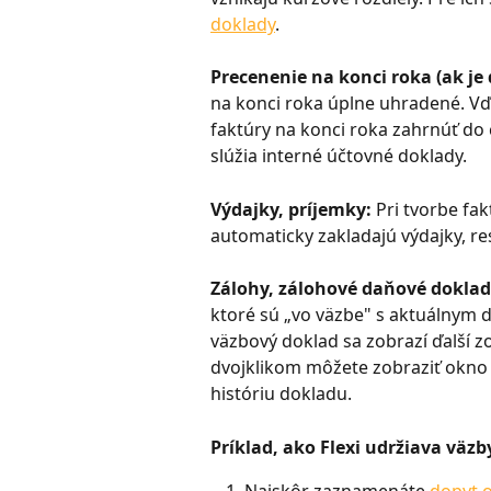
doklady
.
Precenenie na konci roka (ak je 
na konci roka úplne uhradené. Vď
faktúry na konci roka zahrnúť do 
slúžia interné účtovné doklady.
Výdajky, príjemky: 
Pri tvorbe fa
automaticky zakladajú výdajky, re
Zálohy, zálohové daňové doklad
ktoré sú „vo väzbe" s aktuálnym d
väzbový doklad sa zobrazí ďalší 
dvojklikom môžete zobraziť okno
históriu dokladu.
Príklad, ako Flexi udržiava väz