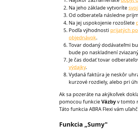
Najskôr zaznamenáte 
dopyt 
Na jeho základe vytvoríte 
svo
Od odberateľa následne prijm
Na jej uspokojenie rozošlete 
Podľa výhodnosti 
prijatých p
objednávok
.
Tovar dodaný dodávateľmi bu
bude po naskladnení zviazaný
Je čas dodať tovar odberateľov
výdajky
.
Vydaná faktúra je neskôr uhr
kurzové rozdiely, alebo pri ú
Ak sa pozeráte na akýkoľvek dokl
pomocou funkcie 
Väzby
 v tomto 
Táto funkcia ABRA Flexi vám uľahč
Funkcia „Sumy"