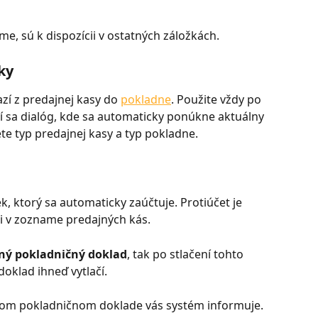
rme, sú k dispozícii v ostatných záložkách.
ky
zí z predajnej kasy do 
pokladne
. Použite vždy po 
 sa dialóg, kde sa automaticky ponúkne aktuálny 
te typ predajnej kasy a typ pokladne.
k, ktorý sa automaticky zaúčtuje. Protiúčet je 
li v zozname predajných kás.
ený pokladničný doklad
, tak po stlačení tohto 
doklad ihneď vytlačí.
nom pokladničnom doklade vás systém informuje.