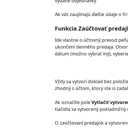
vydané objednávky
Ak vás zaujímajú ďalšie údaje o fi
Funkcia Zaúčtovať predaj
Ide vlastne o účtovný prevod peňa
ukončení denného predaja. Otvorí
dátum (možno vybrať iný), vyberie
Vždy sa vytvorí doklad bez položie
zhodný s účtom, ktorý ste si zada
Ak označíte pole 
Vytlačiť vytvor
tlačidla sa vytvorený pokladničný 
O zaúčtovaní predajok a vytvore