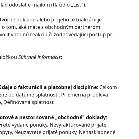
lad odoslať e-mailom (tlačidlo „List").
 tvorbe dokladu alebo pri jeho aktualizácii je 
iu o tom, aké máte s obchodným partnerom 
zvoliť vhodnú reakciu či zodpovedajúci postup pri 
áložkou 
Súhrnné informácie
:
údaje o fakturácii a platobnej disciplíne
: Celkom 
ené po dátume splatnosti, Priemerná prodleva 
e, Definovaná splatnosť
otové a nestornované „obchodné" doklady
: 
vreté vydané ponuky, Nevyfakturované prijaté 
pyty, Neuzavreté prijaté ponuky, Nenaskladnené 