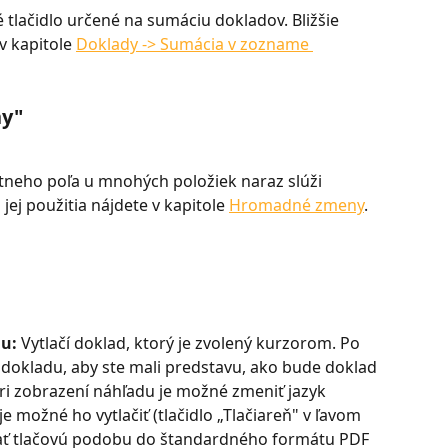
 tlačidlo určené na sumáciu dokladov. Bližšie 
v kapitole 
Doklady -> Sumácia v zozname 
y"
neho poľa u mnohých položiek naraz slúži 
ej použitia nájdete v kapitole 
Hromadné zmeny
.
u: 
Vytlačí doklad, ktorý je zvolený kurzorom. Po 
d dokladu, aby ste mali predstavu, ako bude doklad 
 Pri zobrazení náhľadu je možné zmeniť jazyk 
e možné ho vytlačiť (tlačidlo „Tlačiareň" v ľavom 
ať tlačovú podobu do štandardného formátu PDF 