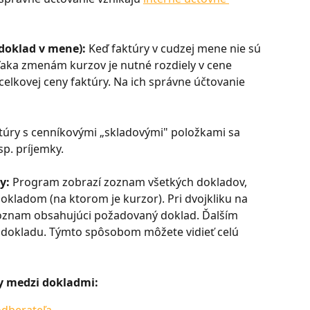
doklad v mene): 
Keď faktúry v cudzej mene nie sú 
aka zmenám kurzov je nutné rozdiely v cene 
celkovej ceny faktúry. Na ich správne účtovanie 
ktúry s cenníkovými „skladovými" položkami sa 
sp. príjemky.
y: 
Program zobrazí zoznam všetkých dokladov, 
okladom (na ktorom je kurzor). Pri dvojkliku na 
zoznam obsahujúci požadovaný doklad. Ďalším 
 dokladu. Týmto spôsobom môžete vidieť celú 
by medzi dokladmi: