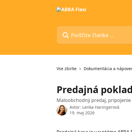
Preskoči na glavno vsebino
Poiščite članke ...
Vse zbirke
Dokumentácia a nápove
Predajná poklad
Maloobchodný predaj, pripojenie 
Avtor:
Lenka Haringerová
19. maj 2026