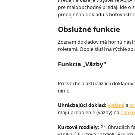
Predajná kasa je v systéme ABRA Fl
pre maloobchodný predaj. Ide o z
predajného dokladu s hotovostno
Obslužné funkcie
Zoznam dokladov má hornú nástroj
roletami. Oboje slúži na rýchle sp
Funkcia „Väzby"
Pri tvorbe a aktualizácii dokladov
nimi:
Uhrádzajúci doklad: 
Vydané
 a 
pr
majú prepojenie (väzby) na 
banko
Kurzové rozdiely: 
Pri úhradách f
vznikajú kurzové rozdiely. Pre ich