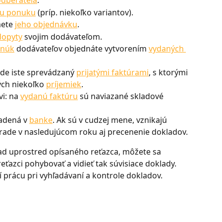
odberateľa
.
ju ponuku
 (príp. niekoľko variantov).
ete 
jeho objednávku
.
dopyty
 svojim dodávateľom.
onúk
 dodávateľov objednáte vytvorením 
vydaných 
de iste sprevádzaný 
prijatými faktúrami
, s ktorými 
ch niekoľko 
príjemiek
.
i: na 
vydanú faktúru
 sú naviazané skladové 
adená v 
banke
. Ak sú v cudzej mene, vznikajú 
hrade v nasledujúcom roku aj precenenie dokladov.
ad uprostred opísaného reťazca, môžete sa 
reťazci pohybovať a vidieť tak súvisiace doklady. 
í prácu pri vyhľadávaní a kontrole dokladov.