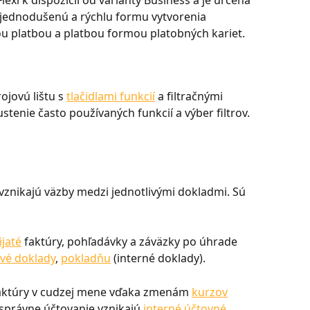
exi k dispozícii od varianty Business a je určená 
jednodušenú a rýchlu formu vytvorenia 
u platbou a platbou formou platobných kariet.
ovú lištu s 
tlačidlami funkcií
 a filtračnými 
ustenie často používaných funkcií a výber filtrov.
 vznikajú väzby medzi jednotlivými dokladmi. Sú 
ijaté
 faktúry, pohľadávky a záväzky po úhrade 
vé doklady
, 
pokladňu
 (interné doklady).
aktúry v cudzej mene vďaka zmenám 
kurzov
 správne účtovanie vznikajú 
interné účtovné 